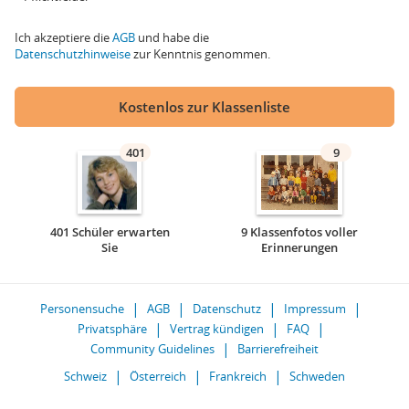
Ich akzeptiere die
AGB
und habe die
Datenschutzhinweise
zur Kenntnis genommen.
Kostenlos zur Klassenliste
401
9
401 Schüler erwarten
9 Klassenfotos voller
Sie
Erinnerungen
Personensuche
AGB
Datenschutz
Impressum
Privatsphäre
Vertrag kündigen
FAQ
Community Guidelines
Barrierefreiheit
Schweiz
Österreich
Frankreich
Schweden