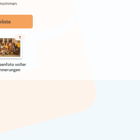
genommen.
liste
1
senfoto voller
innerungen