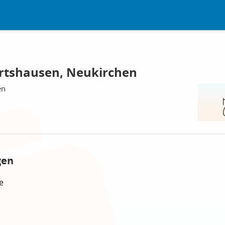
rtshausen, Neukirchen
en
gen
e