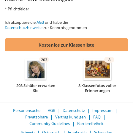
* Pflichtfelder
Ich akzeptiere die
AGB
und habe die
Datenschutzhinweise
zur Kenntnis genommen.
Kostenlos zur Klassenliste
203
8
203 Schüler erwarten
8 Klassenfotos voller
Sie
Erinnerungen
Personensuche
AGB
Datenschutz
Impressum
Privatsphäre
Vertrag kündigen
FAQ
Community Guidelines
Barrierefreiheit
Schweiz
Österreich
Frankreich
Schweden