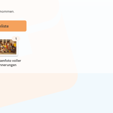
genommen.
liste
1
senfoto voller
innerungen