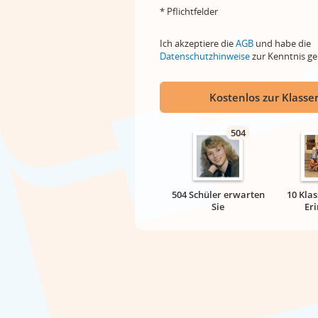
* Pflichtfelder
Ich akzeptiere die
AGB
und habe die
Datenschutzhinweise
zur Kenntnis 
Kostenlos zur Klassen
504
504 Schüler erwarten
10 Klas
Sie
Er