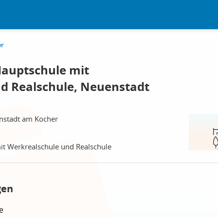
er
auptschule mit
d Realschule, Neuenstadt
nstadt am Kocher
t Werkrealschule und Realschule
gen
e