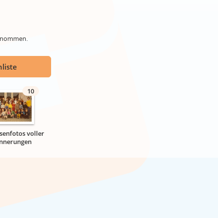
genommen.
liste
10
senfotos voller
innerungen