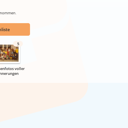
genommen.
liste
5
senfotos voller
innerungen