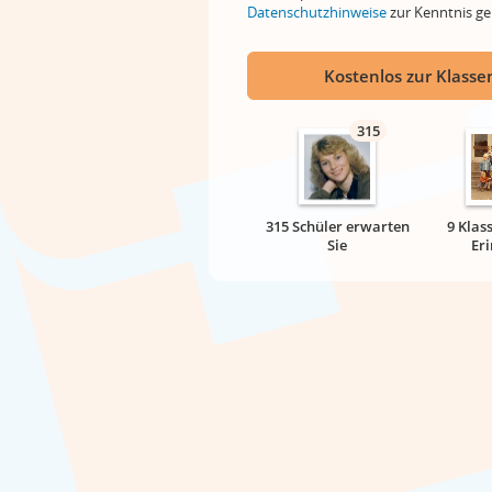
Datenschutzhinweise
zur Kenntnis 
Kostenlos zur Klassen
315
315 Schüler erwarten
9 Klas
Sie
Er