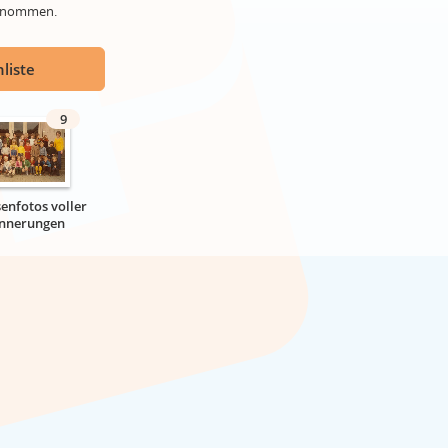
genommen.
liste
9
senfotos voller
innerungen