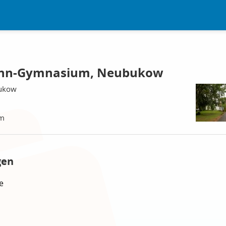
mann-Gymnasium, Neubukow
ukow
um
gen
e