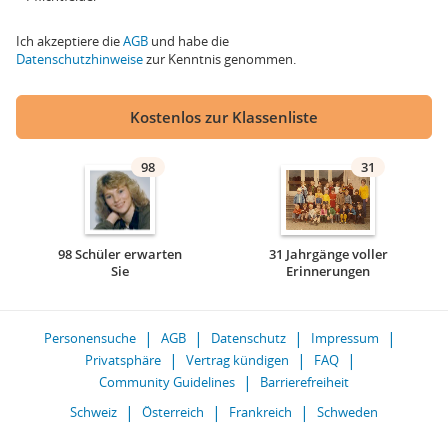
Ich akzeptiere die
AGB
und habe die
Datenschutzhinweise
zur Kenntnis genommen.
Kostenlos zur Klassenliste
98
31
98 Schüler erwarten
31 Jahrgänge voller
Sie
Erinnerungen
Personensuche
AGB
Datenschutz
Impressum
Privatsphäre
Vertrag kündigen
FAQ
Community Guidelines
Barrierefreiheit
Schweiz
Österreich
Frankreich
Schweden