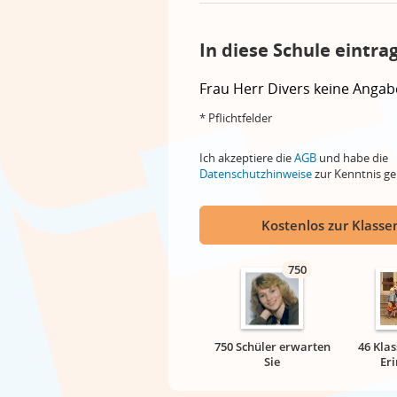
In diese Schule eintra
Frau
Herr
Divers
keine Angab
* Pflichtfelder
Ich akzeptiere die
AGB
und habe die
Datenschutzhinweise
zur Kenntnis 
Kostenlos zur Klassen
750
750 Schüler erwarten
46 Klas
Sie
Er