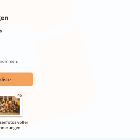
gen
e
genommen.
liste
46
senfotos voller
innerungen