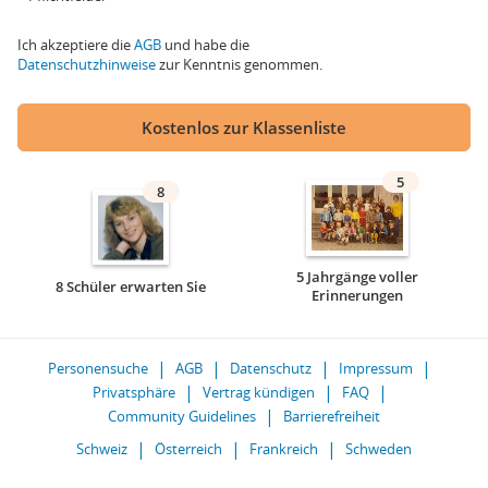
Ich akzeptiere die
AGB
und habe die
Datenschutzhinweise
zur Kenntnis genommen.
Kostenlos zur Klassenliste
5
8
5 Jahrgänge voller
8 Schüler erwarten Sie
Erinnerungen
Personensuche
AGB
Datenschutz
Impressum
Privatsphäre
Vertrag kündigen
FAQ
Community Guidelines
Barrierefreiheit
Schweiz
Österreich
Frankreich
Schweden