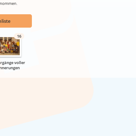
genommen.
liste
16
hrgänge voller
innerungen