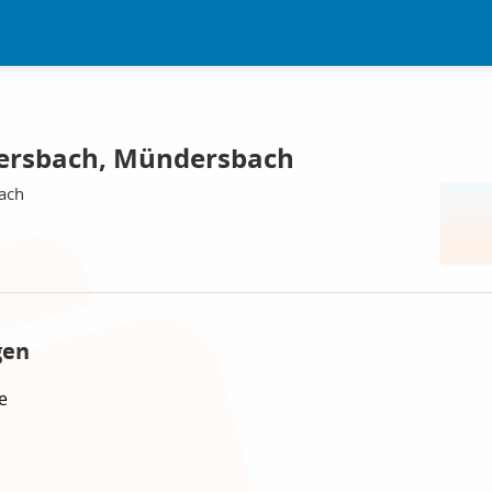
ersbach, Mündersbach
ach
gen
e