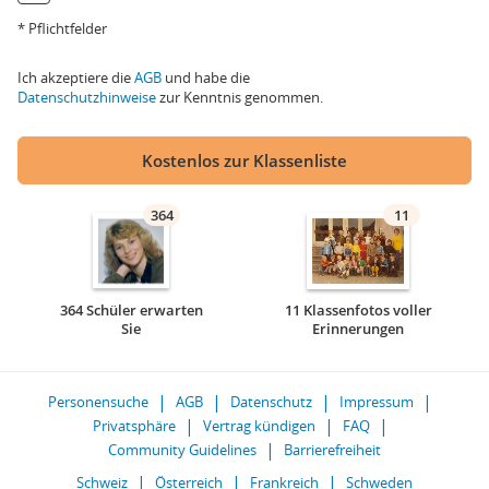
* Pflichtfelder
Ich akzeptiere die
AGB
und habe die
Datenschutzhinweise
zur Kenntnis genommen.
Kostenlos zur Klassenliste
364
11
364 Schüler erwarten
11 Klassenfotos voller
Sie
Erinnerungen
Personensuche
AGB
Datenschutz
Impressum
Privatsphäre
Vertrag kündigen
FAQ
Community Guidelines
Barrierefreiheit
Schweiz
Österreich
Frankreich
Schweden