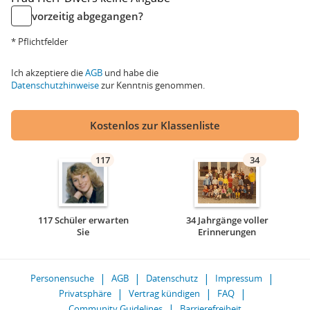
vorzeitig abgegangen?
* Pflichtfelder
Ich akzeptiere die
AGB
und habe die
Datenschutzhinweise
zur Kenntnis genommen.
Kostenlos zur Klassenliste
117
34
117 Schüler erwarten
34 Jahrgänge voller
Sie
Erinnerungen
Personensuche
AGB
Datenschutz
Impressum
Privatsphäre
Vertrag kündigen
FAQ
Community Guidelines
Barrierefreiheit