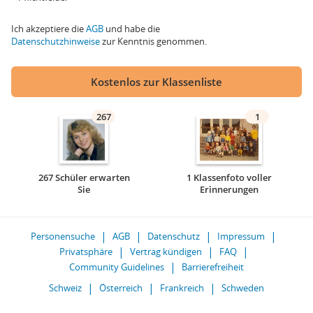
Ich akzeptiere die
AGB
und habe die
Datenschutzhinweise
zur Kenntnis genommen.
Kostenlos zur Klassenliste
267
1
267 Schüler erwarten
1 Klassenfoto voller
Sie
Erinnerungen
Personensuche
AGB
Datenschutz
Impressum
Privatsphäre
Vertrag kündigen
FAQ
Community Guidelines
Barrierefreiheit
Schweiz
Österreich
Frankreich
Schweden