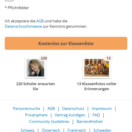
* Pflichtfelder
Ich akzeptiere die
AGB
und habe die
Datenschutzhinweise
zur Kenntnis genommen.
Kostenlos zur Klassenliste
220
13
220 Schüler erwarten
13 Klassenfotos voller
Sie
Erinnerungen
Personensuche
AGB
Datenschutz
Impressum
Privatsphäre
Vertrag kündigen
FAQ
Community Guidelines
Barrierefreiheit
Schweiz
Österreich
Frankreich
Schweden