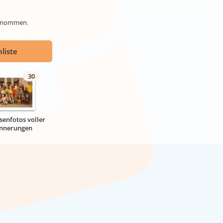
genommen.
liste
30
senfotos voller
innerungen