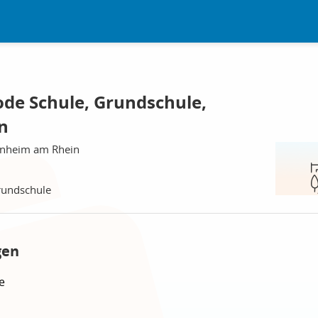
ode Schule, Grundschule,
n
onheim am Rhein
rundschule
gen
e