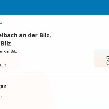
lz
bach an der Bilz,
Bilz
n der Bilz
Bilz
gen
e