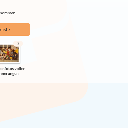
genommen.
liste
3
senfotos voller
innerungen