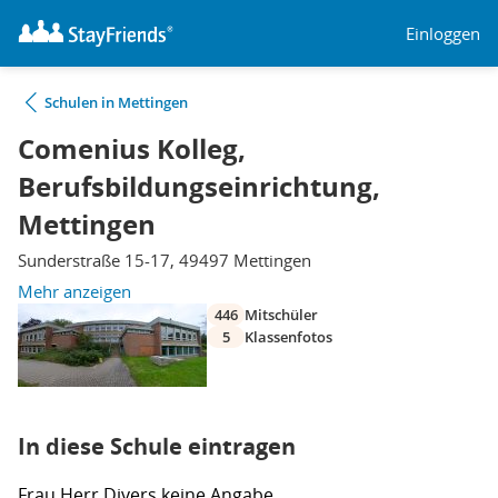
Einloggen
Schulen in Mettingen
Comenius Kolleg,
Berufsbildungseinrichtung,
Mettingen
Sunderstraße 15-17, 49497 Mettingen
Mehr anzeigen
446
Mitschüler
5
Klassenfotos
In diese Schule eintragen
Frau
Herr
Divers
keine Angabe