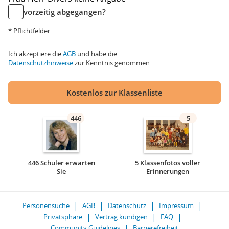
vorzeitig abgegangen?
* Pflichtfelder
Ich akzeptiere die
AGB
und habe die
Datenschutzhinweise
zur Kenntnis genommen.
Kostenlos zur Klassenliste
446
5
446 Schüler erwarten
5 Klassenfotos voller
Sie
Erinnerungen
Personensuche
AGB
Datenschutz
Impressum
Privatsphäre
Vertrag kündigen
FAQ
Community Guidelines
Barrierefreiheit