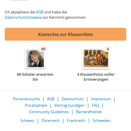
Ich akzeptiere die
AGB
und habe die
Datenschutzhinweise
zur Kenntnis genommen.
Kostenlos zur Klassenliste
69
4
69 Schüler erwarten
4 Klassenfotos voller
Sie
Erinnerungen
Personensuche
AGB
Datenschutz
Impressum
Privatsphäre
Vertrag kündigen
FAQ
Community Guidelines
Barrierefreiheit
Schweiz
Österreich
Frankreich
Schweden