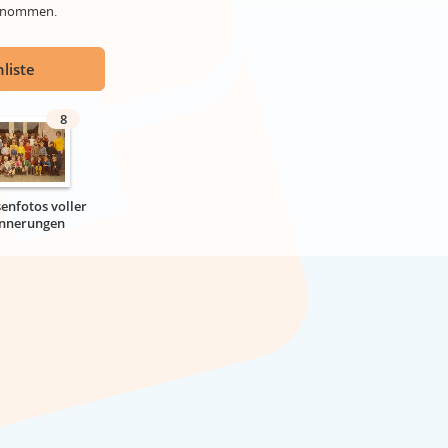
genommen.
liste
8
senfotos voller
innerungen