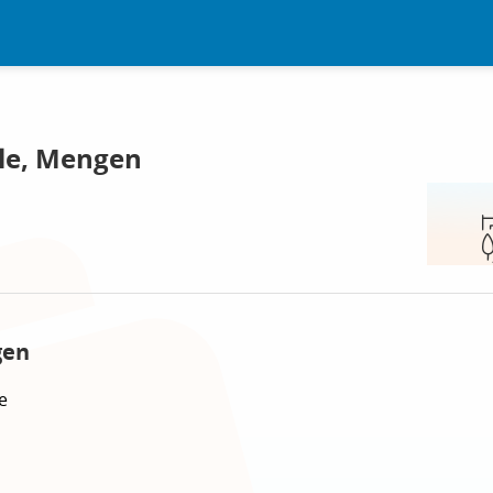
le, Mengen
gen
e