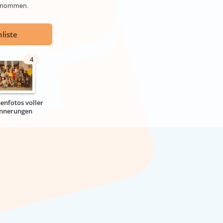
genommen.
liste
4
senfotos voller
innerungen