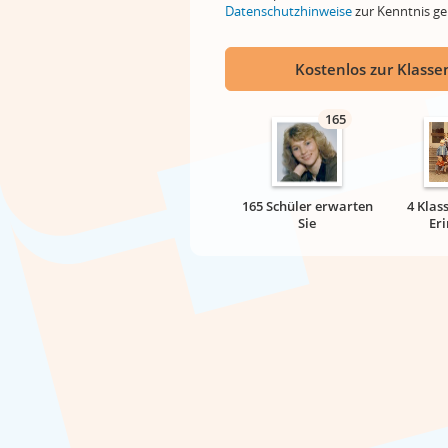
Datenschutzhinweise
zur Kenntnis 
Kostenlos zur Klassen
165
165 Schüler erwarten
4 Klas
Sie
Er