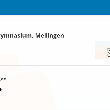
Gymnasium, Mellingen
gen
e