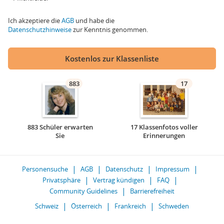
Ich akzeptiere die
AGB
und habe die
Datenschutzhinweise
zur Kenntnis genommen.
Kostenlos zur Klassenliste
883
17
883 Schüler erwarten
17 Klassenfotos voller
Sie
Erinnerungen
Personensuche
AGB
Datenschutz
Impressum
Privatsphäre
Vertrag kündigen
FAQ
Community Guidelines
Barrierefreiheit
Schweiz
Österreich
Frankreich
Schweden