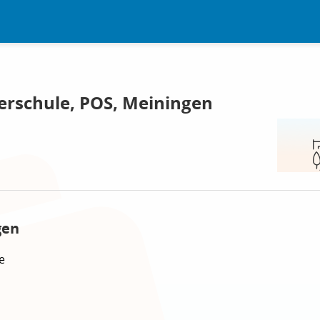
erschule, POS, Meiningen
gen
e