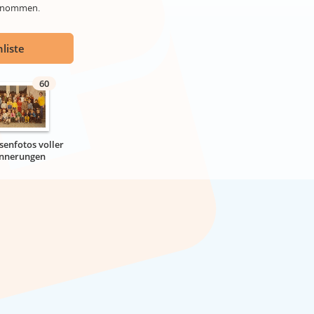
genommen.
liste
60
senfotos voller
innerungen