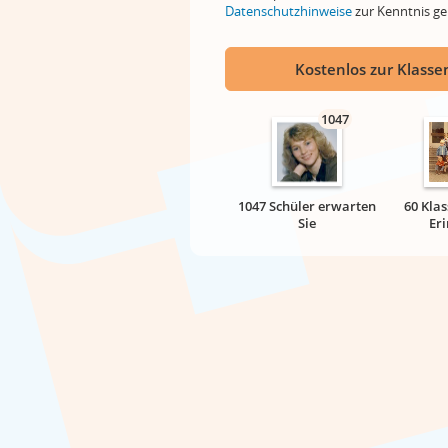
Datenschutzhinweise
zur Kenntnis 
Kostenlos zur Klassen
1047
1047 Schüler erwarten
60 Klas
Sie
Er