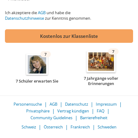
Ich akzeptiere die
AGB
und habe die
Datenschutzhinweise
zur Kenntnis genommen.
Kostenlos zur Klassenliste
7
7
7 Jahrgänge voller
7 Schüler erwarten Sie
Erinnerungen
Personensuche
AGB
Datenschutz
Impressum
Privatsphäre
Vertrag kündigen
FAQ
Community Guidelines
Barrierefreiheit
Schweiz
Österreich
Frankreich
Schweden