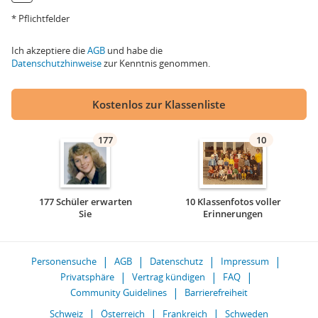
* Pflichtfelder
Ich akzeptiere die
AGB
und habe die
Datenschutzhinweise
zur Kenntnis genommen.
Kostenlos zur Klassenliste
177
10
177 Schüler erwarten
10 Klassenfotos voller
Sie
Erinnerungen
Personensuche
AGB
Datenschutz
Impressum
Privatsphäre
Vertrag kündigen
FAQ
Community Guidelines
Barrierefreiheit
Schweiz
Österreich
Frankreich
Schweden