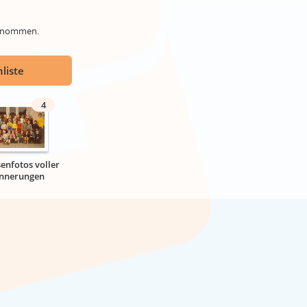
genommen.
liste
4
senfotos voller
innerungen