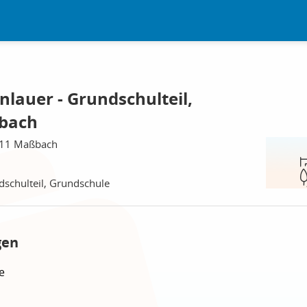
lauer - Grundschulteil,
bach
711 Maßbach
dschulteil, Grundschule
gen
e