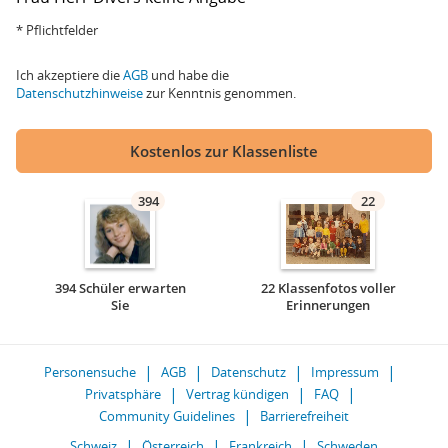
* Pflichtfelder
Ich akzeptiere die
AGB
und habe die
Datenschutzhinweise
zur Kenntnis genommen.
Kostenlos zur Klassenliste
394
22
394 Schüler erwarten
22 Klassenfotos voller
Sie
Erinnerungen
Personensuche
AGB
Datenschutz
Impressum
Privatsphäre
Vertrag kündigen
FAQ
Community Guidelines
Barrierefreiheit
Schweiz
Österreich
Frankreich
Schweden