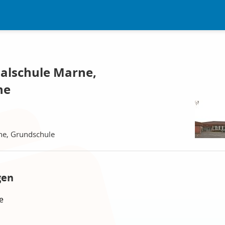
alschule Marne,
ne
ne, Grundschule
gen
e