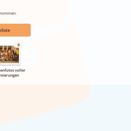
genommen.
liste
8
senfotos voller
innerungen