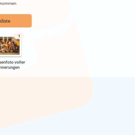
genommen.
liste
1
senfoto voller
innerungen