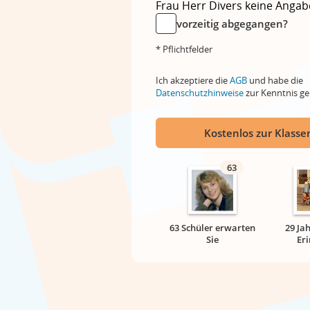
Frau
Herr
Divers
keine Angab
vorzeitig abgegangen?
* Pflichtfelder
Ich akzeptiere die
AGB
und habe die
Datenschutzhinweise
zur Kenntnis 
Kostenlos zur Klassen
63
63 Schüler erwarten
29 Ja
Sie
Er