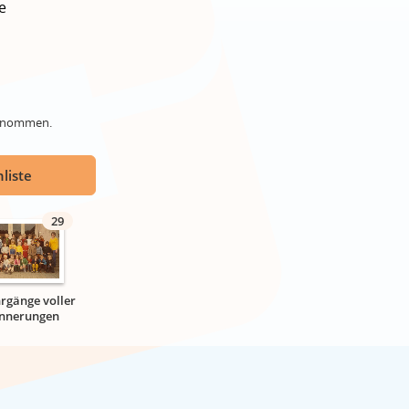
e
genommen.
liste
29
hrgänge voller
innerungen