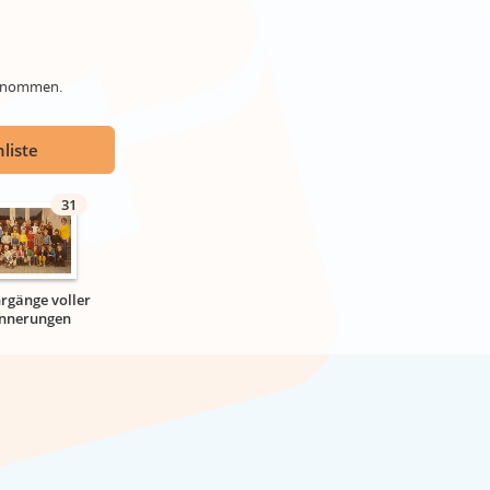
genommen.
liste
31
hrgänge voller
innerungen