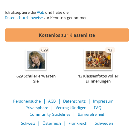
Ich akzeptiere die
AGB
und habe die
Datenschutzhinweise
zur Kenntnis genommen.
Kostenlos zur Klassenliste
629
13
629 Schüler erwarten
13 Klassenfotos voller
Sie
Erinnerungen
Personensuche
AGB
Datenschutz
Impressum
Privatsphäre
Vertrag kündigen
FAQ
Community Guidelines
Barrierefreiheit
Schweiz
Österreich
Frankreich
Schweden