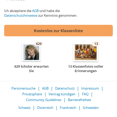
Ich akzeptiere die
AGB
und habe die
Datenschutzhinweise
zur Kenntnis genommen.
Kostenlos zur Klassenliste
629
13
629 Schüler erwarten
13 Klassenfotos voller
Sie
Erinnerungen
Personensuche
AGB
Datenschutz
Impressum
Privatsphäre
Vertrag kündigen
FAQ
Community Guidelines
Barrierefreiheit
Schweiz
Österreich
Frankreich
Schweden