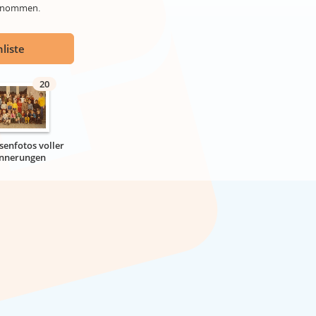
genommen.
liste
20
senfotos voller
innerungen