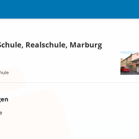
Schule, Realschule, Marburg
hule
gen
e