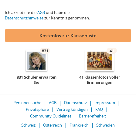
Ich akzeptiere die
AGB
und habe die
Datenschutzhinweise
zur Kenntnis genommen.
Kostenlos zur Klassenliste
831
41
831 Schüler erwarten
41 Klassenfotos voller
Sie
Erinnerungen
Personensuche
AGB
Datenschutz
Impressum
Privatsphäre
Vertrag kündigen
FAQ
Community Guidelines
Barrierefreiheit
Schweiz
Österreich
Frankreich
Schweden