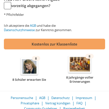
vorzeitig abgegangen?
* Pflichtfelder
Ich akzeptiere die
AGB
und habe die
Datenschutzhinweise
zur Kenntnis genommen.
Kostenlos zur Klassenliste
8
8
8 Jahrgänge voller
8 Schüler erwarten Sie
Erinnerungen
Personensuche
AGB
Datenschutz
Impressum
Privatsphäre
Vertrag kündigen
FAQ
Community Guidelines
Barrierefreiheit