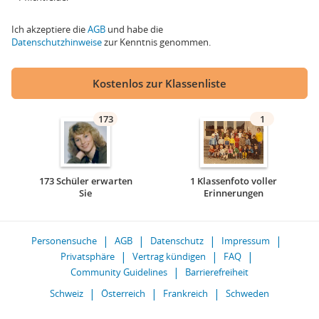
Ich akzeptiere die
AGB
und habe die
Datenschutzhinweise
zur Kenntnis genommen.
Kostenlos zur Klassenliste
173
1
173 Schüler erwarten
1 Klassenfoto voller
Sie
Erinnerungen
Personensuche
AGB
Datenschutz
Impressum
Privatsphäre
Vertrag kündigen
FAQ
Community Guidelines
Barrierefreiheit
Schweiz
Österreich
Frankreich
Schweden