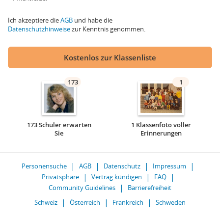
Ich akzeptiere die
AGB
und habe die
Datenschutzhinweise
zur Kenntnis genommen.
Kostenlos zur Klassenliste
173
1
173 Schüler erwarten
1 Klassenfoto voller
Sie
Erinnerungen
Personensuche
AGB
Datenschutz
Impressum
Privatsphäre
Vertrag kündigen
FAQ
Community Guidelines
Barrierefreiheit
Schweiz
Österreich
Frankreich
Schweden