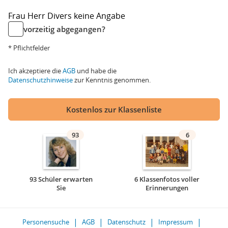
Frau
Herr
Divers
keine Angabe
vorzeitig abgegangen?
* Pflichtfelder
Ich akzeptiere die
AGB
und habe die
Datenschutzhinweise
zur Kenntnis genommen.
Kostenlos zur Klassenliste
93
6
93 Schüler erwarten
6 Klassenfotos voller
Sie
Erinnerungen
Personensuche
AGB
Datenschutz
Impressum