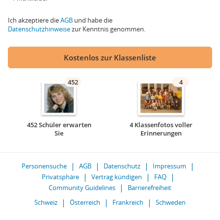
Ich akzeptiere die
AGB
und habe die
Datenschutzhinweise
zur Kenntnis genommen.
Kostenlos zur Klassenliste
452
4
452 Schüler erwarten
4 Klassenfotos voller
Sie
Erinnerungen
Personensuche
AGB
Datenschutz
Impressum
Privatsphäre
Vertrag kündigen
FAQ
Community Guidelines
Barrierefreiheit
Schweiz
Österreich
Frankreich
Schweden