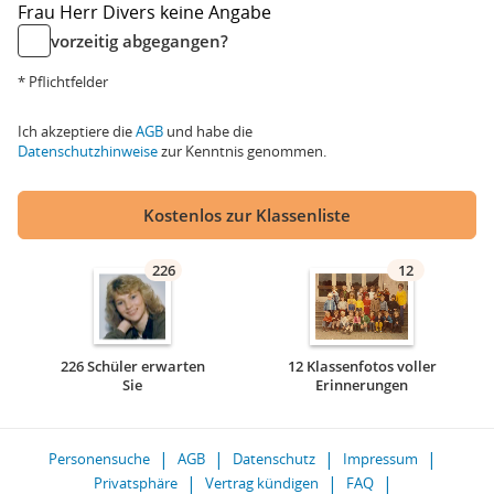
Frau
Herr
Divers
keine Angabe
vorzeitig abgegangen?
* Pflichtfelder
Ich akzeptiere die
AGB
und habe die
Datenschutzhinweise
zur Kenntnis genommen.
Kostenlos zur Klassenliste
226
12
226 Schüler erwarten
12 Klassenfotos voller
Sie
Erinnerungen
Personensuche
AGB
Datenschutz
Impressum
Privatsphäre
Vertrag kündigen
FAQ