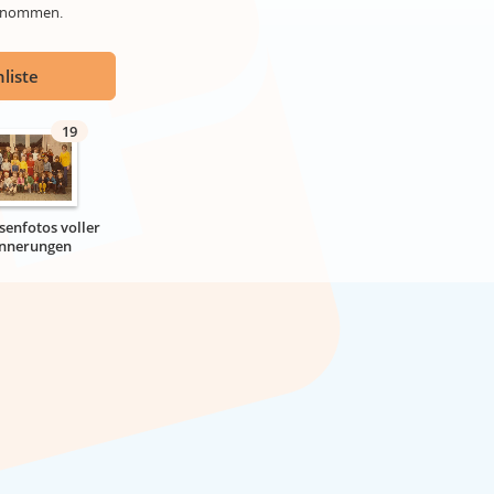
genommen.
liste
19
senfotos voller
innerungen