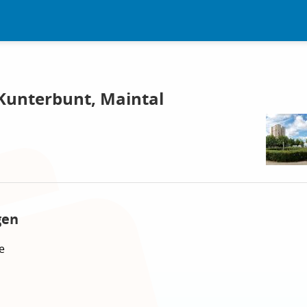
 Kunterbunt, Maintal
gen
e