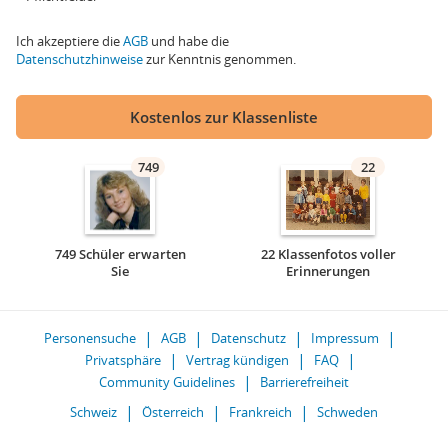
Ich akzeptiere die
AGB
und habe die
Datenschutzhinweise
zur Kenntnis genommen.
Kostenlos zur Klassenliste
749
22
749 Schüler erwarten
22 Klassenfotos voller
Sie
Erinnerungen
Personensuche
AGB
Datenschutz
Impressum
Privatsphäre
Vertrag kündigen
FAQ
Community Guidelines
Barrierefreiheit
Schweiz
Österreich
Frankreich
Schweden