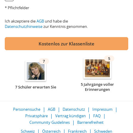
* Pflichtfelder
Ich akzeptiere die
AGB
und habe die
Datenschutzhinweise
zur Kenntnis genommen.
Kostenlos zur Klassenliste
5
7
5 Jahrgänge voller
7 Schüler erwarten Sie
Erinnerungen
Personensuche
AGB
Datenschutz
Impressum
Privatsphäre
Vertrag kündigen
FAQ
Community Guidelines
Barrierefreiheit
Schweiz
Österreich
Frankreich
Schweden