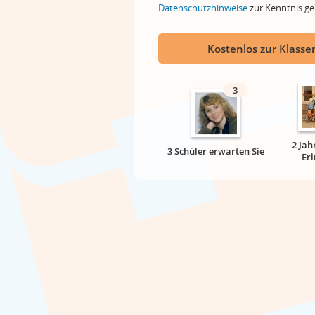
Datenschutzhinweise
zur Kenntnis 
Kostenlos zur Klassen
3
2 Jah
3 Schüler erwarten Sie
Er