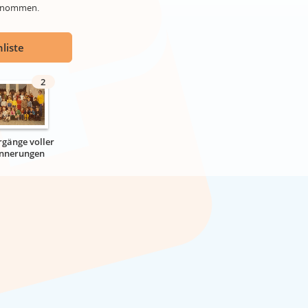
genommen.
liste
2
rgänge voller
innerungen