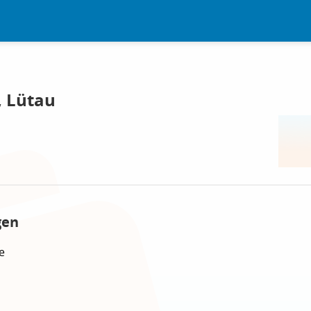
, Lütau
gen
e