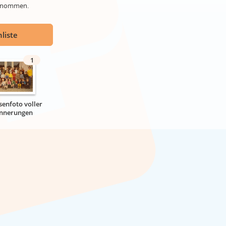
genommen.
liste
1
senfoto voller
innerungen