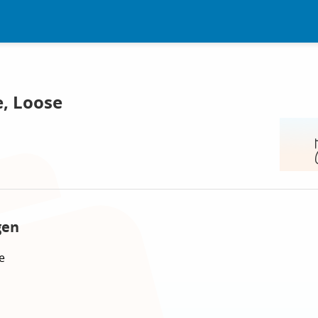
, Loose
gen
e