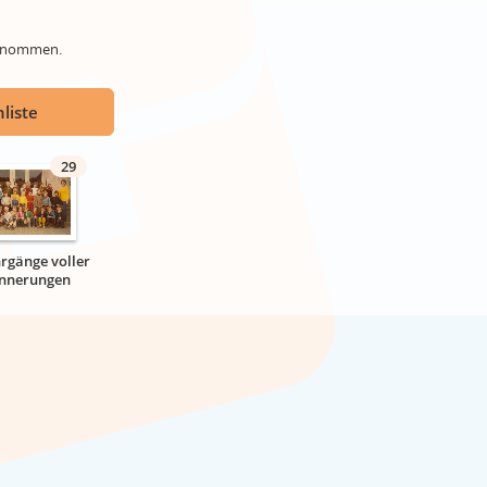
genommen.
liste
29
hrgänge voller
innerungen