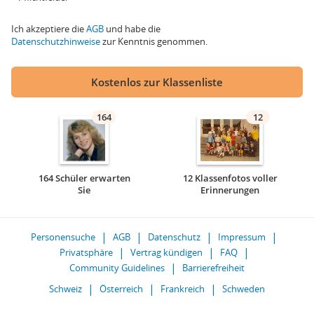
Ich akzeptiere die
AGB
und habe die
Datenschutzhinweise
zur Kenntnis genommen.
Kostenlos zur Klassenliste
164
12
164 Schüler erwarten
12 Klassenfotos voller
Sie
Erinnerungen
Personensuche
AGB
Datenschutz
Impressum
Privatsphäre
Vertrag kündigen
FAQ
Community Guidelines
Barrierefreiheit
Schweiz
Österreich
Frankreich
Schweden