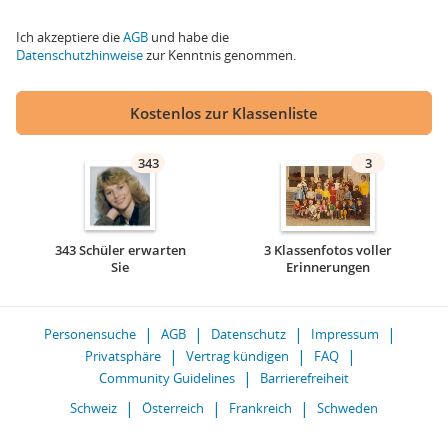
Ich akzeptiere die
AGB
und habe die
Datenschutzhinweise
zur Kenntnis genommen.
Kostenlos zur Klassenliste
343
3
343 Schüler erwarten
3 Klassenfotos voller
Sie
Erinnerungen
Personensuche
AGB
Datenschutz
Impressum
Privatsphäre
Vertrag kündigen
FAQ
Community Guidelines
Barrierefreiheit
Schweiz
Österreich
Frankreich
Schweden