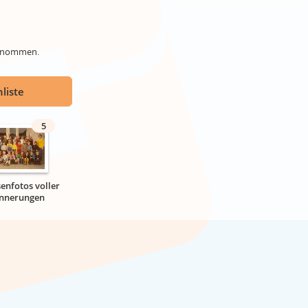
genommen.
liste
5
senfotos voller
innerungen