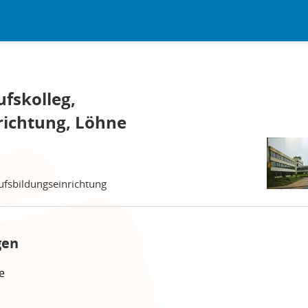
fskolleg,
richtung, Löhne
ufsbildungseinrichtung
gen
e